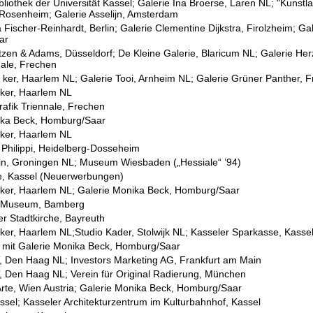
ibliothek der Universität Kassel; Galerie Ina Broerse, Laren NL; "Kunstl
Rosenheim; Galerie Asselijn, Amsterdam
 Fischer-Reinhardt, Berlin; Galerie Clementine Dijkstra, Firolzheim; Ga
ar
tzen & Adams, Düsseldorf; De Kleine Galerie, Blaricum NL; Galerie Her
nale, Frechen
i ker, Haarlem NL; Galerie Tooi, Arnheim NL; Galerie Grüner Panther, 
iker, Haarlem NL
Grafik Triennale, Frechen
ika Beck, Homburg/Saar
iker, Haarlem NL
a Philippi, Heidelberg-Dosseheim
uin, Groningen NL; Museum Wiesbaden („Hessiale“ ’94)
e, Kassel (Neuerwerbungen)
iker, Haarlem NL; Galerie Monika Beck, Homburg/Saar
s Museum, Bamberg
er Stadtkirche, Bayreuth
iker, Haarlem NL;Studio Kader, Stolwijk NL; Kasseler Sparkasse, Kasse
t mit Galerie Monika Beck, Homburg/Saar
, Den Haag NL; Investors Marketing AG, Frankfurt am Main
, Den Haag NL; Verein für Original Radierung, München
Arte, Wien Austria; Galerie Monika Beck, Homburg/Saar
assel; Kasseler Architekturzentrum im Kulturbahnhof, Kassel