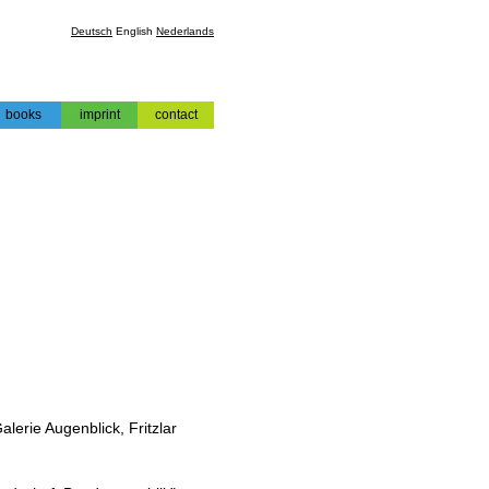
Deutsch
English
Nederlands
books
imprint
contact
books
impressum
contact
erie Augenblick, Fritzlar