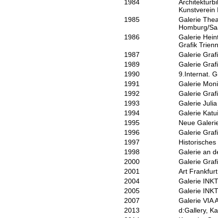
1984
Architekturb
Kunstverein 
1985
Galerie Thea
Homburg/Sa
1986
Galerie Hein
Grafik Trien
1987
Galerie Graf
1989
Galerie Graf
1990
9.Internat. 
1991
Galerie Mon
1992
Galerie Graf
1993
Galerie Juli
1994
Galerie Kat
1995
Neue Galeri
1996
Galerie Graf
1997
Historische
1998
Galerie an d
2000
Galerie Graf
2001
Art Frankfur
2004
Galerie INKT
2005
Galerie INKT
2007
Galerie VIA 
2013
d:Gallery, K