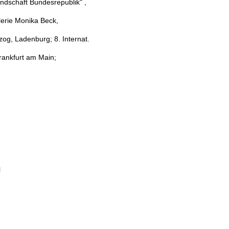
andschaft Bundesrepublik" ,
lerie Monika Beck,
zog, Ladenburg; 8. Internat.
Frankfurt am Main;
l