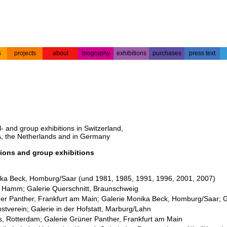
s
projects
about
biography
exhibitions
purchases
press text
s
colour
acrylic on
projects
about the
biography
press text
etchings
paper
artist
 and group exhibitions in Switzerland,
 the Netherlands and in Germany
tions and group exhibitions
ika Beck, Homburg/Saar (und 1981, 1985, 1991, 1996, 2001, 2007)
, Hamm; Galerie Querschnitt, Braunschweig
er Panther, Frankfurt am Main; Galerie Monika Beck, Homburg/Saar; Gal
stverein; Galerie in der Hofstatt, Marburg/Lahn
, Rotterdam; Galerie Grüner Panther, Frankfurt am Main