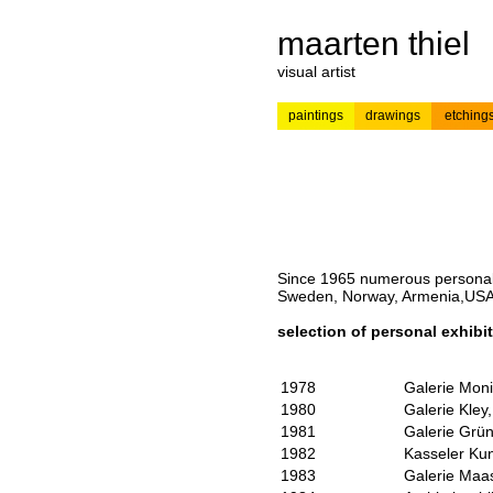
maarten thiel
visual artist
paintings
drawings
etching
---
news
painting
Since 1965 numerous personal-
Sweden, Norway, Armenia,USA,
selection of personal exhibi
1978
Galerie Mon
1980
Galerie Kley
1981
Galerie Grün
1982
Kasseler Kun
1983
Galerie Maas