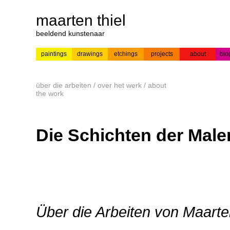
maarten thiel
beeldend kunstenaar
paintings
drawings
etchings
projects
about
bio
---
news
paintings
colour
acrylic on
pr
etchings
paper
über die arbeiten / over het werk / about
the work
Die Schichten der Male
Über die Arbeiten von Maarte