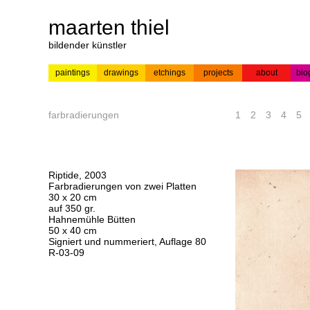
maarten thiel
bildender künstler
paintings
drawings
etchings
projects
about
bio
---
news
paintings
colour
acrylic on
pr
etchings
paper
farbradierungen
1
2
3
4
5
Riptide, 2003
Farbradierungen von zwei Platten
30 x 20 cm
auf 350 gr.
Hahnemühle Bütten
50 x 40 cm
Signiert und nummeriert, Auflage 80
R-03-09