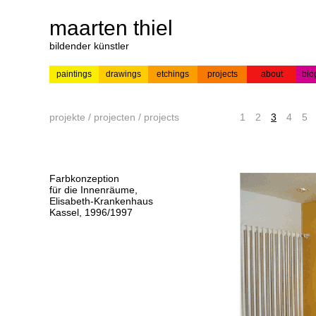
maarten thiel
bildender künstler
paintings
drawings
etchings
projects
about
bio
---
news
paintings
colour
acrylic on
pr
etchings
paper
projekte / projecten / projects
1
2
3
4
5
Farbkonzeption
für die Innenräume,
Elisabeth-Krankenhaus
Kassel, 1996/1997