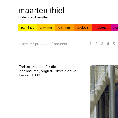
maarten thiel
bildender künstler
paintings
drawings
etchings
projects
about
bio
---
news
paintings
colour
acrylic on
pr
etchings
paper
projekte / projecten / projects
1
2
3
4
5
Farbkonzeption für die
Innenräume, August-Fricke-Schule,
Kassel, 1998