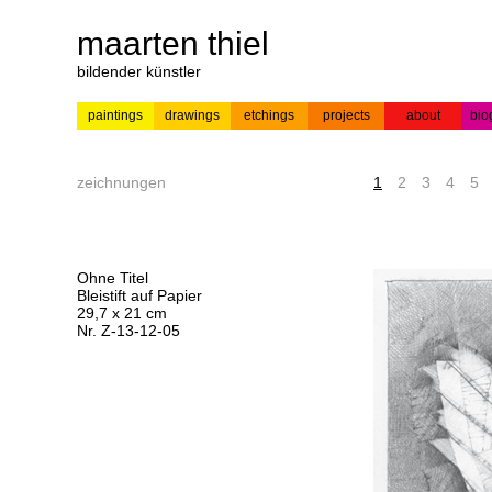
maarten thiel
bildender künstler
paintings
drawings
etchings
projects
about
bio
---
news
paintings
colour
acrylic on
pr
etchings
paper
zeichnungen
1
2
3
4
5
Ohne Titel
Bleistift auf Papier
29,7 x 21 cm
Nr. Z-13-12-05