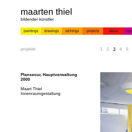
maarten thiel
bildender künstler
paintings
drawings
etchings
projects
about
bio
---
news
paintings
colour
acrylic on
pr
etchings
paper
projekte
1
2
3
4
5
Plansecur, Hauptverwaltung
2000
Maart Thiel
Innenraumgestaltung