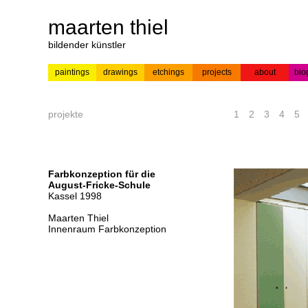
maarten thiel
bildender künstler
paintings
drawings
etchings
projects
about
bio
---
news
paintings
colour
acrylic on
pr
etchings
paper
projekte
1
2
3
4
5
Farbkonzeption für die
August-Fricke-Schule
Kassel 1998
Maarten Thiel
Innenraum Farbkonzeption