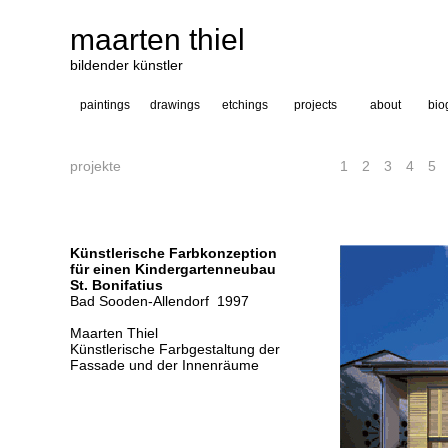
maarten thiel
bildender künstler
paintings
drawings
etchings
projects
about
bio
---
news
paintings
colour
acrylic on
pr
etchings
paper
projekte
1
2
3
4
5
Künstlerische Farbkonzeption
für einen Kindergartenneubau
St. Bonifatius
Bad Sooden-Allendorf 1997
Maarten Thiel
Künstlerische Farbgestaltung der
Fassade und der Innenräume