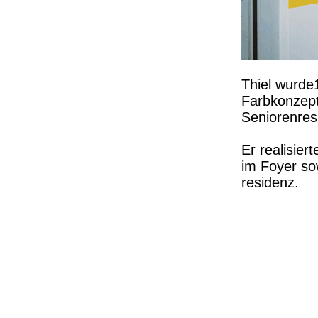
Thiel wurde
Farbkonzept
Senioren­­r­
Er realisier
im Foyer so
residenz.