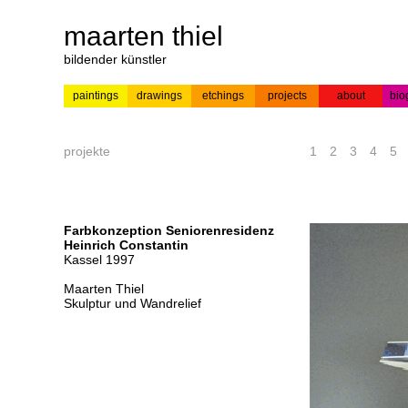
maarten thiel
bildender künstler
paintings
drawings
etchings
projects
about
bio
---
news
paintings
colour
acrylic on
pr
etchings
paper
projekte
1
2
3
4
5
Farbkonzeption Seniorenresidenz
Heinrich Constantin
Kassel 1997
Maarten Thiel
Skulptur und Wandrelief