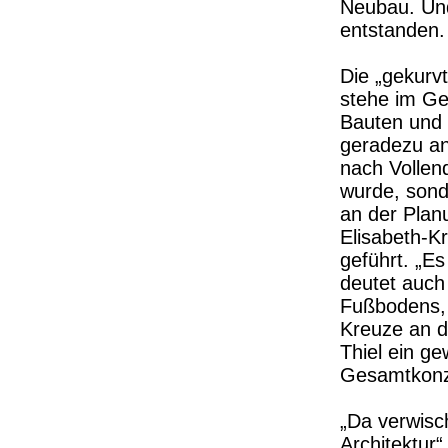
Neubau. Und
entstanden
Die „gekurv
stehe im Ge
Bauten und b
geradezu an,
nach Vollen
wurde, sond
an der Planu
Elisabeth-K
geführt. „Es
deutet auch 
Fußbodens, 
Kreuze an d
Thiel ein ge
Gesamtkonzep
„Da verwisc
Architektur“