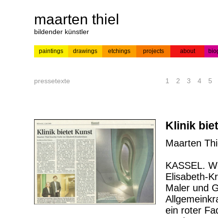
maarten thiel
bildender künstler
paintings
drawings
etchings
projects
about
bio
---
news
paintings
colour
acrylic on
pr
etchings
paper
pressetexte
1
2
3
4
5
Klinik bie
Maarten Thi
KASSEL. We
Elisabeth-K
Maler und Gr
Allgemeink
ein roter Fa