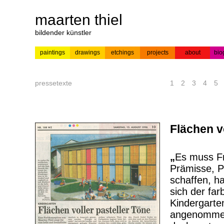
maarten thiel
bildender künstler
paintings
drawings
etchings
projects
about
bio
---
news
paintings
colour
acrylic on
pr
etchings
paper
pressetexte
1
2
3
4
5
Flächen v
„
Es muss F
Prämisse, P
schaffen, ha
sich der fa
Kindergarte
angenommen