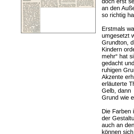
doch erst s
an den Auße
so richtig h
Erstmals wa
umgesetzt w
Grundton, d
Kindern ord
mehr“ hat s
gedacht und
ruhigen Gru
Akzente erh
erläuterte T
Gelb, dann w
Grund wie ei
Die Farben 
der Gestaltu
auch an den
können sich 