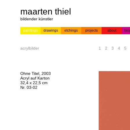
maarten thiel
bildender künstler
paintings
drawings
etchings
projects
about
bio
---
news
paintings
colour
acrylic on
pr
etchings
paper
acrylbilder
1
2
3
4
5
Ohne Titel, 2003
Acryl auf Karton
32,4 x 22,5 cm
Nr. 03-02