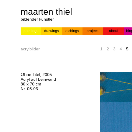
maarten thiel
bildender künstler
paintings
drawings
etchings
projects
about
bio
---
news
paintings
colour
acrylic on
pr
etchings
paper
acrylbilder
1
2
3
4
5
Ohne Titel
, 2005
Acryl auf Leinwand
80 x 70 cm
Nr. 05-03